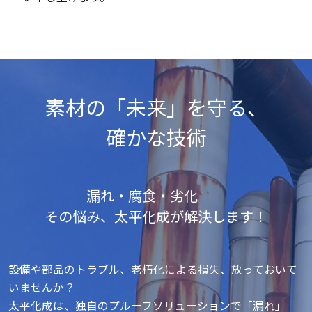
ゴールデンウィーク休業日 2026年5月2
日（土） ～ 2025年5月6日（水）
（2026年5月7日（木）より、平常通り業務
素材の「未来」を守る、
を開始致します）
確かな技術
2025年12月22日
年末年始休業のお知らせ
漏れ・腐食・劣化──
貴社ますますのご清祥のこととお慶び申し
上げます。
その悩み、太平化成が解決します！
また平素は格別のお引立てを賜り、心より
感謝申し上げます。
さて、誠に勝手ではございますが、弊社で
設備や部品のトラブル、老朽化による損失、放っておいて
は年末年始の休業日を下記のように予定さ
いませんか？
せて頂きました。
太平化成は、独自のプルーフソリューションで「漏れ」