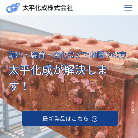
漏れ・腐食・劣化などでお困りの方
太平化成が解決しま
す！
最新製品はこちら