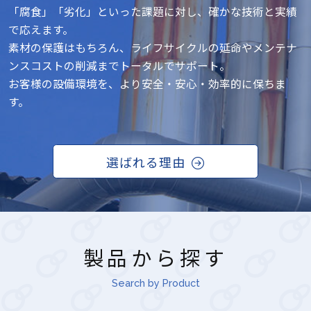
お客様各位にはご不便をおかけすることと
「腐食」「劣化」といった課題に対し、確かな技術と実績
存じますが、何卒ご理解賜りますようお願
で応えます。
い申し上げます。
素材の保護はもちろん、ライフサイクルの延命やメンテナ
ンスコストの削減までトータルでサポート。
年末年始休業日 2025年12月27日
お客様の設備環境を、より安全・安心・効率的に保ちま
（土） ～ 2026年1月4日（日）
す。
（2026年1月5日（月）より、平常通り業務
を開始致します）
選ばれる理由
2025年09月16日
橋梁・トンネル技術展2025に出展します。
・会場：幕張メッセ
製品から探す
・日時：2025/11/26（水）～
2025/11/29（土）10:00-17:00（29日は
Search by Product
16:00まで）