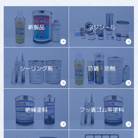
・小間番号：S-47
※入場には事前に来場登録が必要です。
新製品
ネジシール
2025年08月06日
弊社ホームページをリニューアルいたしま
した。
デザインや情報構成を見直し、より快適に
シーリング剤
防錆・防触
ご利用いただけるよう改善を行いました。
今後とも皆様にとって有益な情報を発信し
てまいりますので、ぜひご覧いただければ幸
いです。
絶縁塗料
フッ素ゴム系塗料